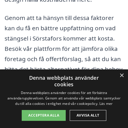
Genom att ta hänsyn till dessa faktorer
kan du få en bättre uppfattning om vad
stängsel i Sörstafors kommer att kosta.
Besök vår plattform för att jämföra olika
företag och få offertförslag, så att du kan
hitta det bästa alternativet för dina behov
×
Denna webbplats använder
och din budget.
cookies
Denna webbplats använder cookies för att förbättra
användarupplevelsen. Genom att använda vår webbplats samtycker
Få 3 erbjudanden, gratis och utan
du till alla cookies i enlighet med vår cookiepolicy.
Läs mer
förpliktelser
ACCEPTERA ALLA
AVVISA ALLT