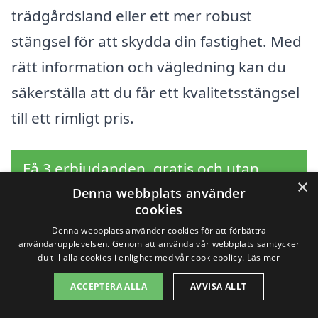
trädgårdsland eller ett mer robust
stängsel för att skydda din fastighet. Med
rätt information och vägledning kan du
säkerställa att du får ett kvalitetsstängsel
till ett rimligt pris.
Få 3 erbjudanden, gratis och utan
×
förpliktelser
Denna webbplats använder
cookies
Denna webbplats använder cookies för att förbättra
användarupplevelsen. Genom att använda vår webbplats samtycker
du till alla cookies i enlighet med vår cookiepolicy.
Läs mer
Sök efter en
ACCEPTERA ALLA
AVVISA ALLT
professionell för