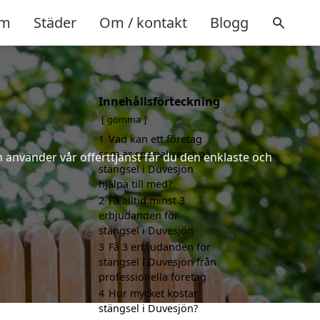
m
Städer
Om / kontakt
Blogg
Innehållsförteckning
gömma
1
Vad kan ett företag
som är specialiserat på
 använder vår offerttjänst får du den enklaste och
stängsel i Duvesjön
hjälpa till med?
2
Få alltid minst 3
erbjudanden för
stängsel i Duvesjön
3
Få 3 erbjudanden för
stängsel i Duvesjön från
professionella företag
4
Hur mycket kostar
stängsel i Duvesjön?