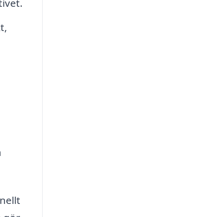
ivet.
t,
a
nellt