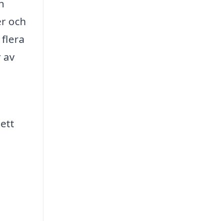
n
er och
 flera
r av
ett