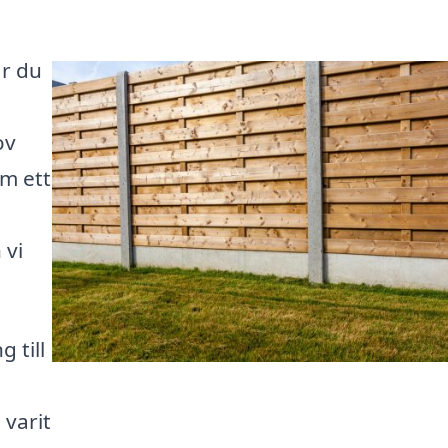
ar du
ov
m ett
 vi
 till
 varit