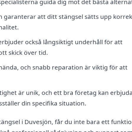
specialisterna guida dig mot det bästa alternat
n garanterar att ditt stängsel sätts upp korrek
alitet.
bjuder också långsiktigt underhåll för att
ott skick över tid.
ända, och snabb reparation är viktig för att
.
tighet är unik, och ett bra företag kan erbjud
täller din specifika situation.
tängsel i Duvesjön, får du inte bara ett funktio