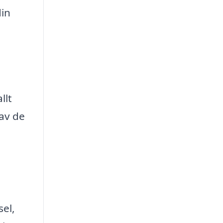
din
llt
 av de
el,