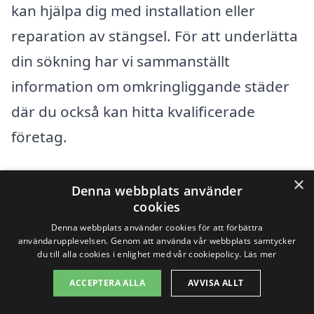
kan hjälpa dig med installation eller
reparation av stängsel. För att underlätta
din sökning har vi sammanställt
information om omkringliggande städer
där du också kan hitta kvalificerade
företag.
Några av de städer som ligger nära
×
Denna webbplats använder
Björlanda inkluderar:
cookies
Denna webbplats använder cookies för att förbättra
användarupplevelsen. Genom att använda vår webbplats samtycker
Partille
du till alla cookies i enlighet med vår cookiepolicy.
Läs mer
Kungsbacka
ACCEPTERA ALLA
AVVISA ALLT