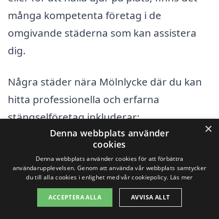
många kompetenta företag i de
omgivande städerna som kan assistera
dig.
Några städer nära Mölnlycke där du kan
hitta professionella och erfarna
stängselföretag inkluderar:
×
Denna webbplats använder
cookies
Härryda
Denna webbplats använder cookies för att förbättra
användarupplevelsen. Genom att använda vår webbplats samtycker
Landvetter
du till alla cookies i enlighet med vår cookiepolicy.
Läs mer
Rävlanda
ACCEPTERA ALLA
AVVISA ALLT