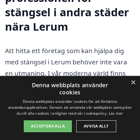
stängsel i andra städer
nära Lerum
Att hitta ett företag som kan hjälpa dig
med stängsel i Lerum behöver inte vara
en utmaning. I vår moderna värld finns
×
det många alternativ när det kommer till
Denna webbplats använder
cookies
stängselinstallation, och det är viktigt att
Denna webbplats använder cookies för att förbättra
välja en pålitlig och kompetent leverantör.
användarupplevelsen. Genom att använda vår webbplats samtycker
du till alla cookies i enlighet med vår cookiepolicy.
Läs mer
Om du letar efter stängsel i Lerum kan du
ACCEPTERA ALLA
AVVISA ALLT
även överväga att utforska tjänster i de