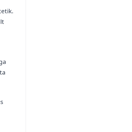
etik.
lt
iga
tta
as