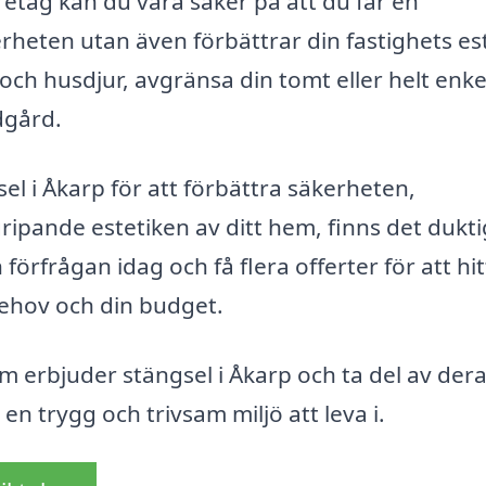
retag kan du vara säker på att du får en
rheten utan även förbättrar din fastighets est
ch husdjur, avgränsa din tomt eller helt enke
dgård.
el i Åkarp för att förbättra säkerheten,
gripande estetiken av ditt hem, finns det dukt
 förfrågan idag och få flera offerter för att hi
behov och din budget.
m erbjuder stängsel i Åkarp och ta del av der
en trygg och trivsam miljö att leva i.