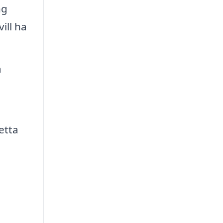
ng
ill ha
a
etta