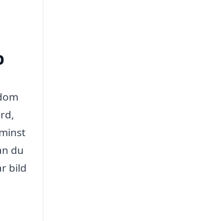
p
ndom
rd,
 minst
an du
r bild