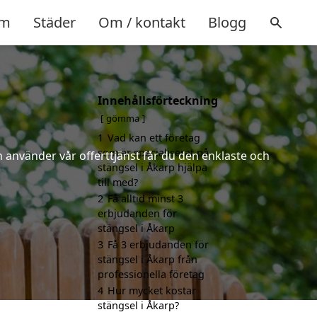
m
Städer
Om / kontakt
Blogg
Innehållsförteckning
gömma
1
Vad kan ett företag
som är specialiserat på
 använder vår offerttjänst får du den enklaste och
stängsel i Åkarp hjälpa
till med?
2
Få alltid minst 3
erbjudanden för
stängsel i Åkarp
3
Få 3 erbjudanden för
stängsel i Åkarp från
professionella företag
4
Hur mycket kostar
stängsel i Åkarp?