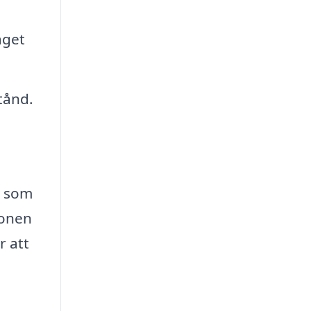
aget
stånd.
r som
ionen
r att