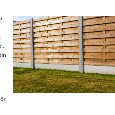
u
a
l.
din
,
gör