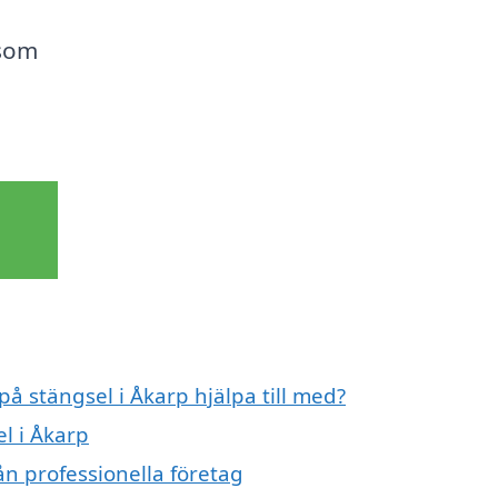
 som
på stängsel i Åkarp hjälpa till med?
el i Åkarp
ån professionella företag