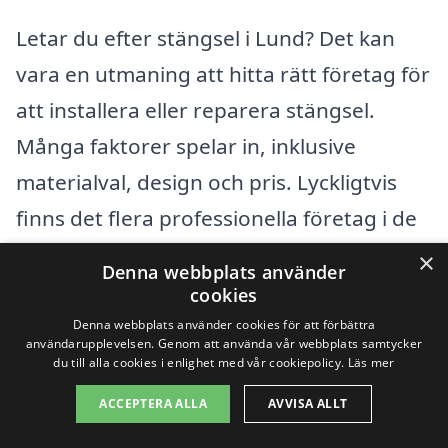
Letar du efter stängsel i Lund? Det kan
vara en utmaning att hitta rätt företag för
att installera eller reparera stängsel.
Många faktorer spelar in, inklusive
materialval, design och pris. Lyckligtvis
finns det flera professionella företag i de
närliggande städerna som kan hjälpa dig.
×
Denna webbplats använder
Att jämföra olika alternativ och insamla
cookies
offert kan spara både tid och pengar. Här
Denna webbplats använder cookies för att förbättra
användarupplevelsen. Genom att använda vår webbplats samtycker
är några städer i närheten av Lund där du
du till alla cookies i enlighet med vår cookiepolicy.
Läs mer
kan söka hjälp:
ACCEPTERA ALLA
AVVISA ALLT