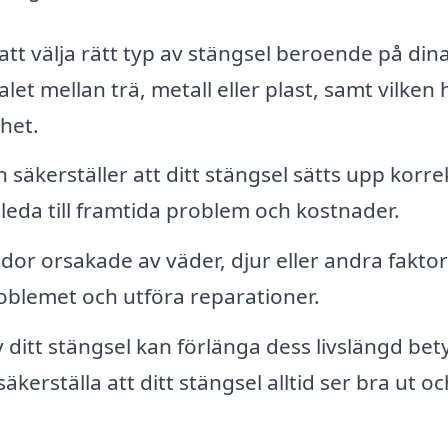
 att välja rätt typ av stängsel beroende på din
et mellan trä, metall eller plast, samt vilken 
ghet.
n säkerställer att ditt stängsel sätts upp korre
n leda till framtida problem och kostnader.
dor orsakade av väder, djur eller andra faktor
roblemet och utföra reparationer.
itt stängsel kan förlänga dess livslängd bety
kerställa att ditt stängsel alltid ser bra ut oc