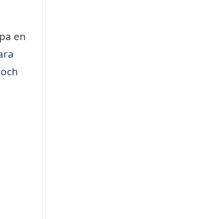
apa en
ara
 och