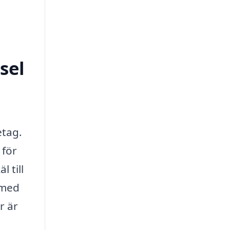
sel
etag.
 för
 till
 med
r är