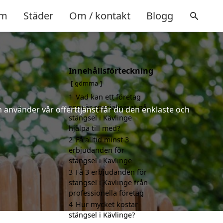
m
Städer
Om / kontakt
Blogg
Innehållsförteckning
gömma
1
Vad kan ett företag
som är specialiserat på
 använder vår offerttjänst får du den enklaste och
stängsel i Kävlinge
hjälpa till med?
2
Få alltid minst 3
erbjudanden för
stängsel i Kävlinge
3
Få 3 erbjudanden för
stängsel i Kävlinge från
professionella företag
4
Hur mycket kostar
stängsel i Kävlinge?