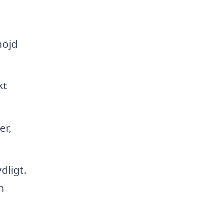
a
höjd
kt
er,
dligt.
h