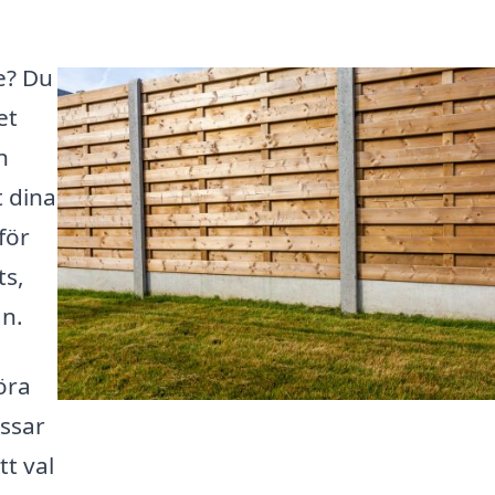
ge? Du
et
n
t dina
för
ts,
an.
öra
ssar
tt val