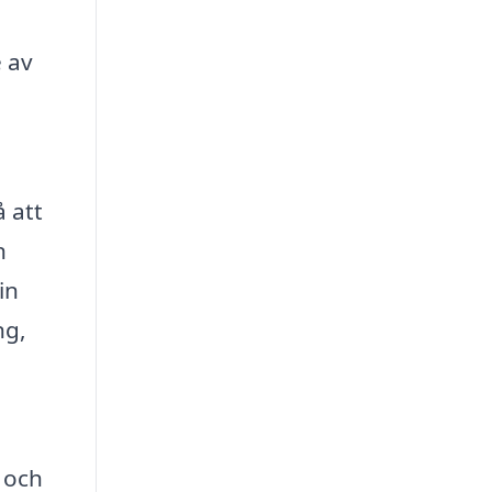
e av
å att
n
in
ng,
 och