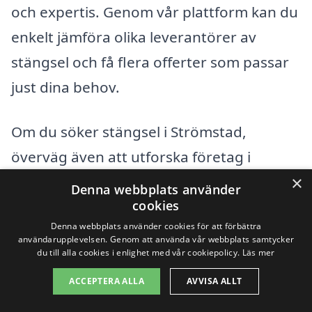
och expertis. Genom vår plattform kan du
enkelt jämföra olika leverantörer av
stängsel och få flera offerter som passar
just dina behov.
Om du söker stängsel i Strömstad,
överväg även att utforska företag i
×
närliggande städer, eftersom detta kan ge
Denna webbplats använder
cookies
dig fler alternativ och potentiellt bättre
Denna webbplats använder cookies för att förbättra
priser. Här är några städer du kan
användarupplevelsen. Genom att använda vår webbplats samtycker
du till alla cookies i enlighet med vår cookiepolicy.
Läs mer
överväga:
ACCEPTERA ALLA
AVVISA ALLT
Tanum