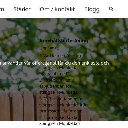
m
Städer
Om / kontakt
Blogg
Innehållsförteckning
gömma
1
Vad kan ett företag
som är specialiserat på
 använder vår offerttjänst får du den enklaste och
stängsel i Munkedal
hjälpa till med?
2
Få alltid minst 3
erbjudanden för
stängsel i Munkedal
3
Få 3 erbjudanden för
stängsel i Munkedal från
professionella företag
4
Hur mycket kostar
stängsel i Munkedal?