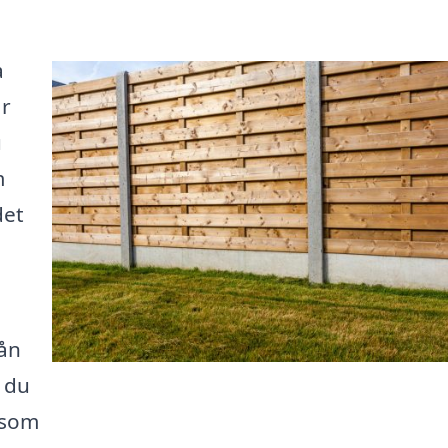
a
ar
u
m
det
rån
t du
 som