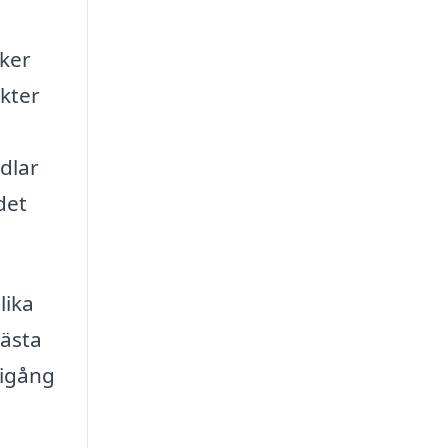
äker
ekter
ndlar
det
lika
bästa
 igång