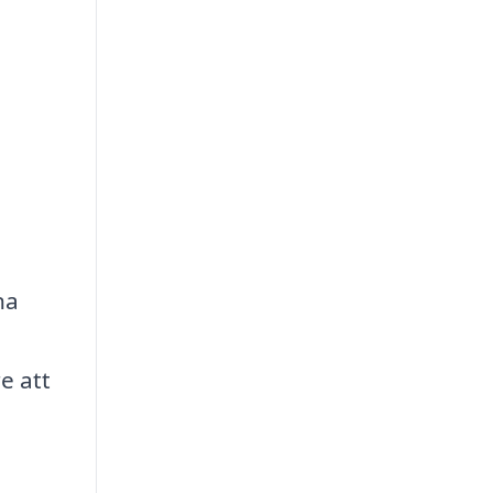
na
e att