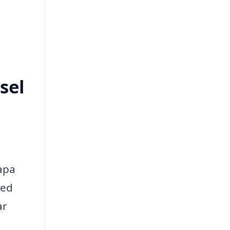
sel
kapa
med
ar