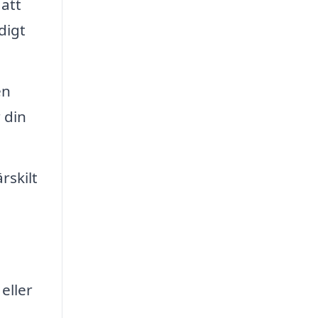
 att
digt
en
 din
rskilt
eller