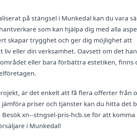
aliserat på stängsel i Munkedal kan du vara s
 hantverkare som kan hjälpa dig med alla asp
pert skapar trygghet och ger dig möjlighet att
t liv eller din verksamhet. Oavsett om det ha
mrådet eller bara förbättra estetiken, finns 
selföretagen.
jekt, är det enkelt att få flera offerter från o
ämföra priser och tjänster kan du hitta det 
 Besök xn--stngsel-pris-hcb.se för att komma
örsäljare i Munkedal!