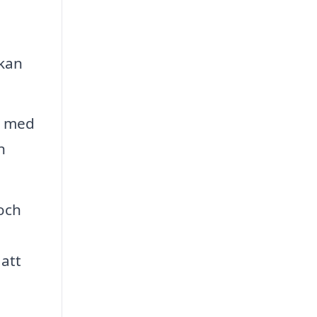
 kan
r med
n
 och
 att