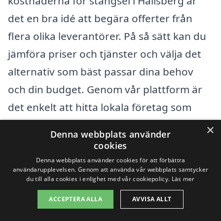
kostnaderna för stängsel i Hallsberg är
det en bra idé att begära offerter från
flera olika leverantörer. På så sätt kan du
jämföra priser och tjänster och välja det
alternativ som bäst passar dina behov
och din budget. Genom vår plattform är
det enkelt att hitta lokala företag som
erbjuder kvalitetstjänster för stängsel. Att
×
Denna webbplats använder
få flera erbjudanden ger dig dessutom
cookies
möjlighet att förhandla och säkerställa att
Denna webbplats använder cookies för att förbättra
användarupplevelsen. Genom att använda vår webbplats samtycker
du får bästa möjliga pris. Tveka inte att
du till alla cookies i enlighet med vår cookiepolicy.
Läs mer
utforska alternativen och ta det första
ACCEPTERA ALLA
AVVISA ALLT
steget mot ditt nya stängsel i Hallsberg!