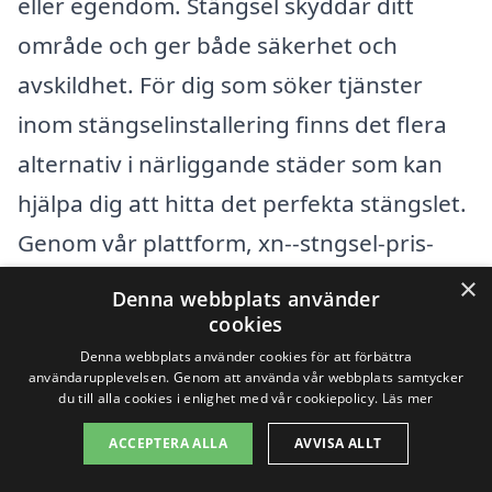
eller egendom. Stängsel skyddar ditt
område och ger både säkerhet och
avskildhet. För dig som söker tjänster
inom stängselinstallering finns det flera
alternativ i närliggande städer som kan
hjälpa dig att hitta det perfekta stängslet.
Genom vår plattform, xn--stngsel-pris-
hcb.se, kan du enkelt få kontakt med olika
×
Denna webbplats använder
företag som är specialiserade på
cookies
stängselarbete.
Denna webbplats använder cookies för att förbättra
användarupplevelsen. Genom att använda vår webbplats samtycker
du till alla cookies i enlighet med vår cookiepolicy.
Läs mer
Några av de städer nära Vinäs där du kan
ACCEPTERA ALLA
AVVISA ALLT
hitta professionella stängselfirmor