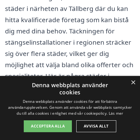
städer i närheten av Tällberg där du kan
hitta kvalificerade företag som kan bistå
dig med dina behov. Täckningen för
stängselinstallationer i regionen sträcker
sig över flera städer, vilket ger dig
möjlighet att välja bland olika offerter och
specialiteter. Här är några städer i
×
Denna webbplats använder
närheten som kan vara värda att kolla in:
cookies
Denna webbplats använder cookies för att förbättra
Leksand
användarupplevelsen. Genom att använda vår webbplats samtycker
du till alla cookies i enlighet med vår cookiepolicy.
Läs mer
Rättvik
ACCEPTERA ALLA
AVVISA ALLT
Insjön