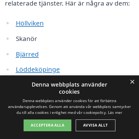
relaterade tjänster. Här är några av dem:
Höllviken
Skanör
Bjärred
Löddeköpinge
×
Kävlinge
Denna webbplats använder
cookies
Staffanstorp
Denna webbplats använder cookies för att förbättra
användarupplevelsen. Genom att använda vår webbplats samtycker
du till alla cookies i enlighet med vår cookiepolicy.
Läs mer
Hässleholm
ACCEPTERA ALLA
AVVISA ALLT
Skurup