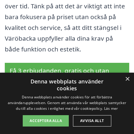
över tid. Tänk på att det är viktigt att inte
bara fokusera på priset utan också på
kvalitet och service, så att ditt stängsel i
Väröbacka uppfyller alla dina krav på
både funktion och estetik.
Få 3 erbjudanden, gratis och utan
×
förpliktelser
Denna webbplats använder
cookies
Denna webbplats använder cookies för att förbättra
användarupplevelsen. Genom att använda vår webbplats samtycker
du till alla cookies i enlighet med vår cookiepolicy.
Läs mer
Sök efter en
ACCEPTERA ALLA
AVVISA ALLT
professionell för