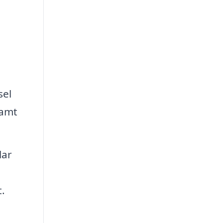
sel
samt
lar
t.