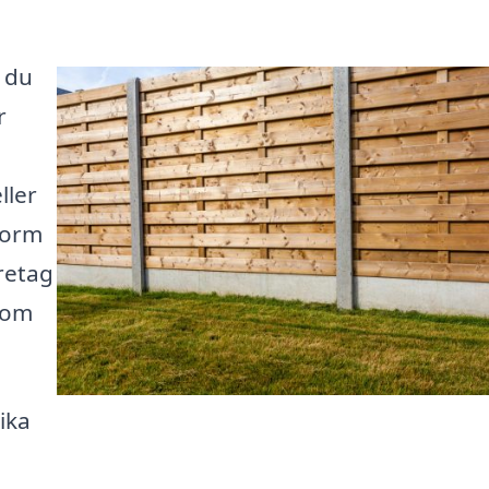
r du
r
ller
form
öretag
nom
lika