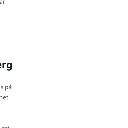
är
erg
ns på
het
a
t