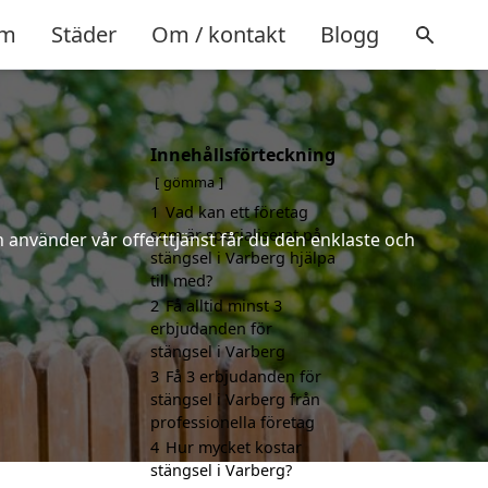
m
Städer
Om / kontakt
Blogg
Innehållsförteckning
gömma
1
Vad kan ett företag
som är specialiserat på
 använder vår offerttjänst får du den enklaste och
stängsel i Varberg hjälpa
till med?
2
Få alltid minst 3
erbjudanden för
stängsel i Varberg
3
Få 3 erbjudanden för
stängsel i Varberg från
professionella företag
4
Hur mycket kostar
stängsel i Varberg?