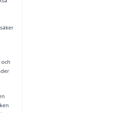
kså
 säker
r och
ader
en
lken