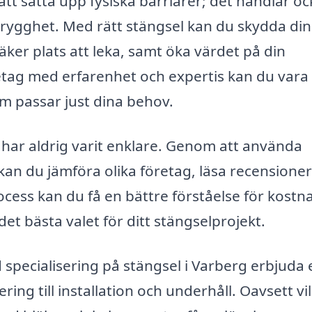
tt sätta upp fysiska barriärer; det handlar oc
trygghet. Med rätt stängsel kan du skydda din
er plats att leka, samt öka värdet på din
öretag med erfarenhet och expertis kan du vara
m passar just dina behov.
rg har aldrig varit enklare. Genom att använda
kan du jämföra olika företag, läsa recensione
cess kan du få en bättre förståelse för kostn
det bästa valet för ditt stängselprojekt.
specialisering på stängsel i Varberg erbjuda 
ing till installation och underhåll. Oavsett vi