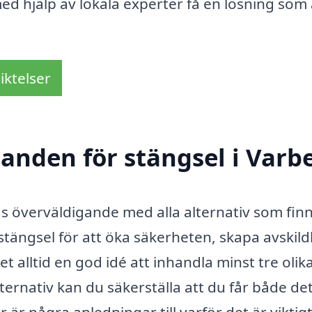
ed hjälp av lokala experter få en lösning som 
iktelser
danden för stängsel i Varb
nas överväldigande med alla alternativ som fin
ängsel för att öka säkerheten, skapa avskild
et alltid en god idé att inhandla minst tre olik
ernativ kan du säkerställa att du får både de