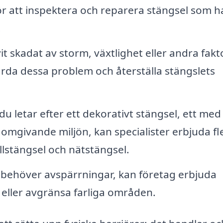
ör att inspektera och reparera stängsel som h
.
it skadat av storm, växtlighet eller andra fakt
ärda dessa problem och återställa stängslets
u letar efter ett dekorativt stängsel, ett me
n omgivande miljön, kan specialister erbjuda fl
allstängsel och nätstängsel.
behöver avspärrningar, kan företag erbjuda
ik eller avgränsa farliga områden.