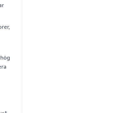
ar
orer,
d hög
era