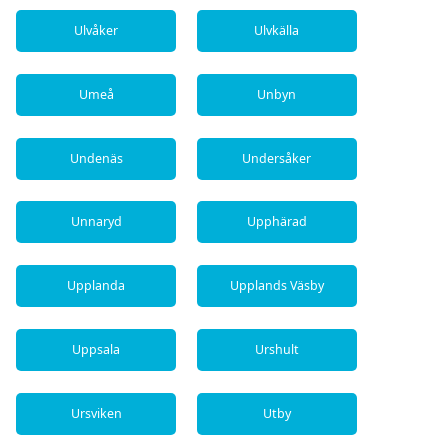
Ulvåker
Ulvkälla
Umeå
Unbyn
Undenäs
Undersåker
Unnaryd
Upphärad
Upplanda
Upplands Väsby
Uppsala
Urshult
Ursviken
Utby