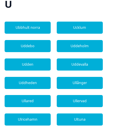
U
Ubbhult norra
Ucklum
Uddebo
Uddeholm
Udden
Uddevalla
Uddheden
Ullånger
Ullared
Ullervad
Ulricehamn
Ultuna