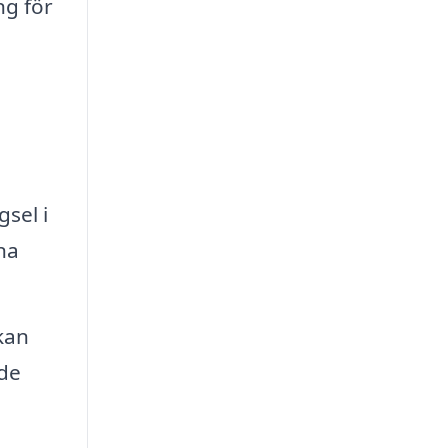
ng för
sel i
na
kan
nde