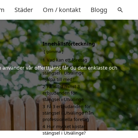
m
Städer
Om / kontakt
Blogg
Innehållsförteckning
gömma
1
Vad kan ett företag
som är specialiserat på
 använder vår offerttjänst får du den enklaste och
stängsel i Utvälinge
hjälpa till med?
2
Få alltid minst 3
erbjudanden för
stängsel i Utvälinge
3
Få 3 erbjudanden för
stängsel i Utvälinge från
professionella företag
4
Hur mycket kostar
stängsel i Utvälinge?