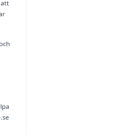
att
ar
 och
älpa
b.se