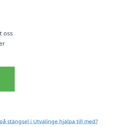
t
t oss
er
på stängsel i Utvälinge hjälpa till med?