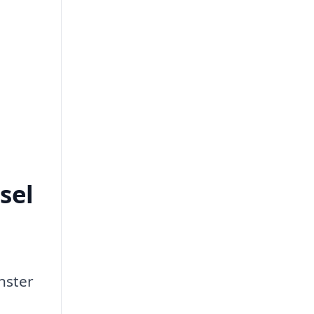
sel
nster