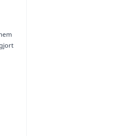
t hem
gjort