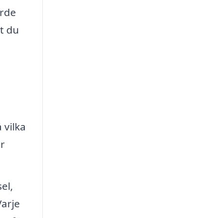
ärde
tt du
 vilka
er
el,
Varje