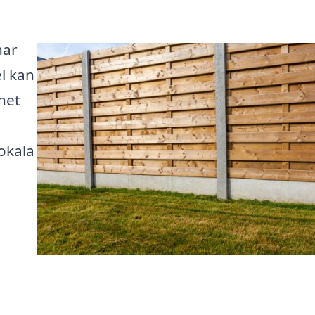
har
el kan
het
okala