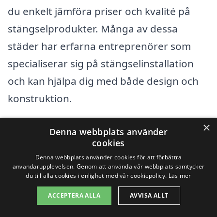
du enkelt jämföra priser och kvalité på
stängselprodukter. Många av dessa
städer har erfarna entreprenörer som
specialiserar sig på stängselinstallation
och kan hjälpa dig med både design och
konstruktion.
×
När du letar efter stängsel i Sunnemo,
Denna webbplats använder
cookies
överväg följande punkter för att
Denna webbplats använder cookies för att förbättra
säkerställa att du väljer ett bra företag:
användarupplevelsen. Genom att använda vår webbplats samtycker
du till alla cookies i enlighet med vår cookiepolicy.
Läs mer
Erfarenhet: Välj en entreprenör med
ACCEPTERA ALLA
AVVISA ALLT
långvarig erfarenhet inom