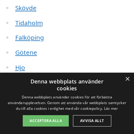
Skövde
Tidaholm
Falköping
Götene
Hjo
×
Denna webbplats använder
Lidköping
cookies
Mariestad
Denna webbplats använder cookies för att förbättra
användarupplevelsen. Genom att använda vår webbplats samtycker
du till alla cookies i enlighet med vår cookiepolicy.
Läs mer
Tibro
ACCEPTERA ALLA
AVVISA ALLT
Örebro