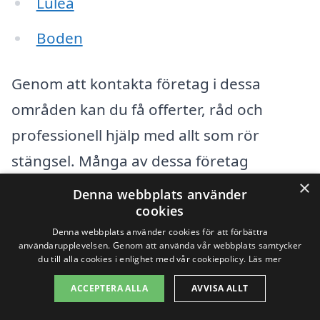
Luleå
Boden
Genom att kontakta företag i dessa
områden kan du få offerter, råd och
professionell hjälp med allt som rör
stängsel. Många av dessa företag
×
specialiserar sig på olika typer av
Denna webbplats använder
cookies
stängsel, både för privata och
Denna webbplats använder cookies för att förbättra
kommersiella ändamål, vilket gör det
användarupplevelsen. Genom att använda vår webbplats samtycker
du till alla cookies i enlighet med vår cookiepolicy.
Läs mer
lättare för dig att hitta det som passar
just dina behov. Oavsett om du söker
ACCEPTERA ALLA
AVVISA ALLT
efter trädgårdsstängsel, inhägnader till