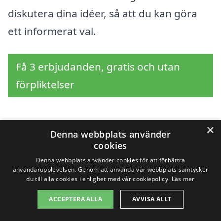
diskutera dina idéer, så att du kan göra
ett informerat val.
Få 3 erbjudanden, gratis och utan
förpliktelser
×
Denna webbplats använder
Sök efter en
cookies
professionell för
Denna webbplats använder cookies för att förbättra
användarupplevelsen. Genom att använda vår webbplats samtycker
stängsel i andra städer
du till alla cookies i enlighet med vår cookiepolicy.
Läs mer
ACCEPTERA ALLA
AVVISA ALLT
nära Töre