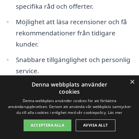
specifika råd och offerter.
Möjlighet att läsa recensioner och få
rekommendationer från tidigare
kunder.
Snabbare tillgänglighet och personlig
service.
×
Denna webbplats använder
Variation i stängseltyper, från trä till
cookies
metall och nät.
Denna webbplats använder cookies för att förbättra
användarupplevelsen. Genom att använda vår webbplats samtycker
du till alla cookies i enlighet med vår cookiepolicy.
Läs mer
När du söker efter stängsel i Nossebro
ACCEPTERA ALLA
AVVISA ALLT
kan du också överväga att kontakta