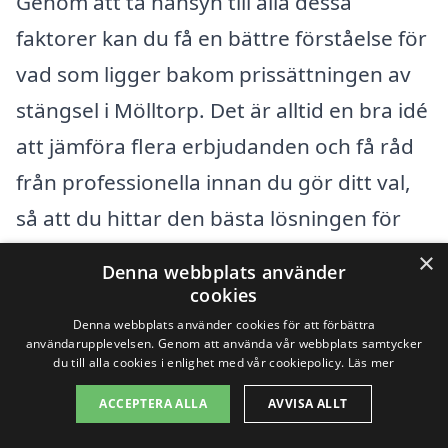
Genom att ta hänsyn till alla dessa
faktorer kan du få en bättre förståelse för
vad som ligger bakom prissättningen av
stängsel i Mölltorp. Det är alltid en bra idé
att jämföra flera erbjudanden och få råd
från professionella innan du gör ditt val,
så att du hittar den bästa lösningen för
just dina behov och din budget.
×
Denna webbplats använder
cookies
Få 3 erbjudanden, gratis och utan
Denna webbplats använder cookies för att förbättra
användarupplevelsen. Genom att använda vår webbplats samtycker
förpliktelser
du till alla cookies i enlighet med vår cookiepolicy.
Läs mer
ACCEPTERA ALLA
AVVISA ALLT