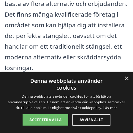
bästa av flera alternativ och erbjudanden.
Det finns många kvalificerade företag i
området som kan hjälpa dig att installera
det perfekta stängslet, oavsett om det
handlar om ett traditionellt stängsel, ett
moderna alternativ eller skräddarsydda
lösningar.
×
Denna webbplats använder
Några av de städer du kan överväga när
cookies
du letar efter stängsel i Landeryd
Denna webbplats använder cookies för att förbättra
användarupplevelsen. Genom att använda vår webbplats samtycker
inkluderar:
du till alla cookies i enlighet med vår cookiepolicy.
Läs mer
ACCEPTERA ALLA
AVVISA ALLT
Hyltebruk