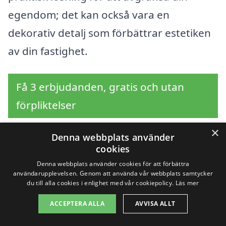
egendom; det kan också vara en
dekorativ detalj som förbättrar estetiken
av din fastighet.
Få 3 erbjudanden, gratis och utan
förpliktelser
×
Denna webbplats använder
cookies
Sök efter en
Denna webbplats använder cookies för att förbättra
användarupplevelsen. Genom att använda vår webbplats samtycker
professionell för
du till alla cookies i enlighet med vår cookiepolicy.
Läs mer
stängsel i andra städer
ACCEPTERA ALLA
AVVISA ALLT