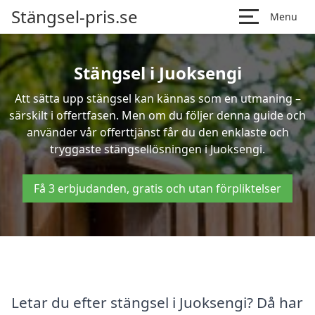
Stängsel-pris.se
Menu
Stängsel i Juoksengi
Att sätta upp stängsel kan kännas som en utmaning –
särskilt i offertfasen. Men om du följer denna guide och
använder vår offerttjänst får du den enklaste och
tryggaste stängsellösningen i Juoksengi.
Få 3 erbjudanden, gratis och utan förpliktelser
Letar du efter stängsel i Juoksengi? Då har