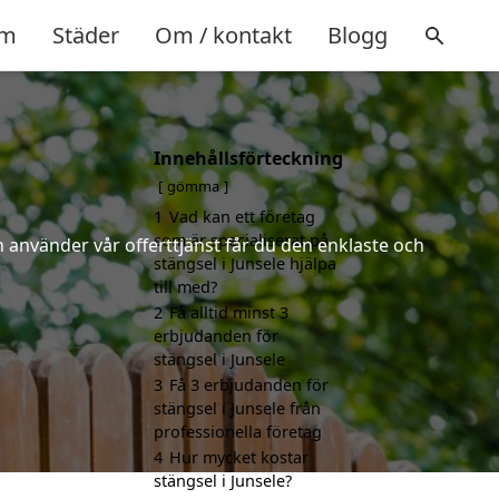
m
Städer
Om / kontakt
Blogg
Innehållsförteckning
gömma
1
Vad kan ett företag
som är specialiserat på
 använder vår offerttjänst får du den enklaste och
stängsel i Junsele hjälpa
till med?
2
Få alltid minst 3
erbjudanden för
stängsel i Junsele
3
Få 3 erbjudanden för
stängsel i Junsele från
professionella företag
4
Hur mycket kostar
stängsel i Junsele?