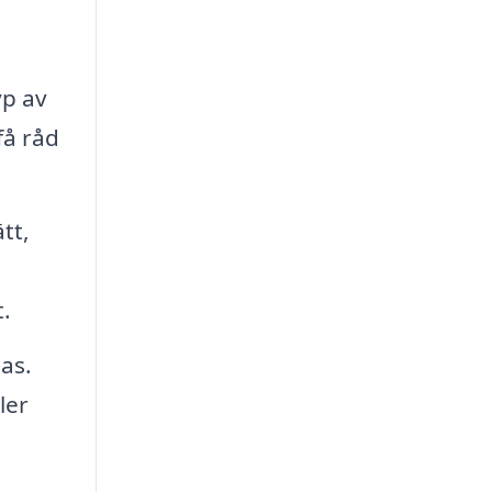
yp av
få råd
tt,
t.
as.
ler