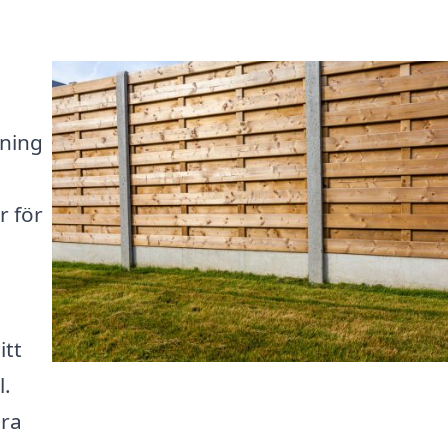
sning
r för
itt
l.
ära