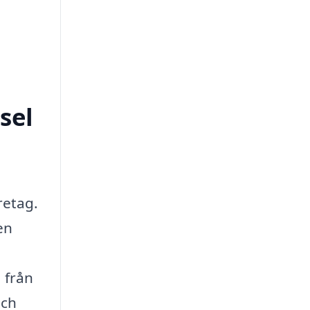
sel
retag.
en
 från
och