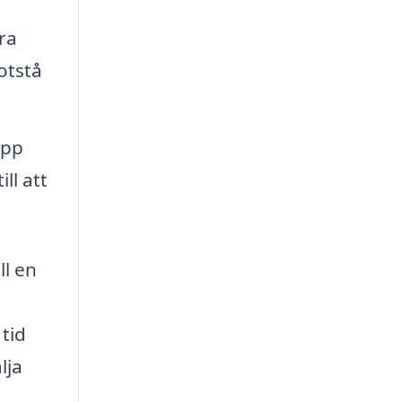
ra
otstå
upp
ll att
ll en
 tid
lja