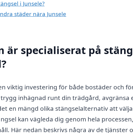
tängsel i Junsele?
 andra städer nära Junsele
 är specialiserat på stäng
d?
 en viktig investering för både bostäder och fö
 trygg inhägnad runt din trädgård, avgränsa 
det en mängd olika stängselalternativ att välja
tängsel kan vägleda dig genom hela processen,
rhåll. Här nedan beskrivs några av de tjänster 