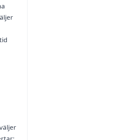
na
äljer
tid
väljer
ertar: