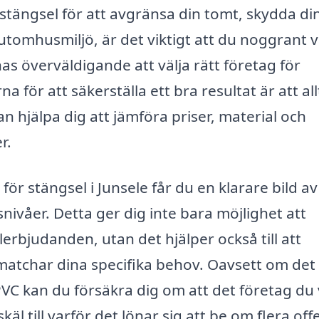
stängsel för att avgränsa din tomt, skydda di
 utomhusmiljö, är det viktigt att du noggrant v
as överväldigande att välja rätt företag för
 för att säkerställa ett bra resultat är att all
n hjälpa dig att jämföra priser, material och
r.
ör stängsel i Junsele får du en klarare bild av
ivåer. Detta ger dig inte bara möjlighet att
erbjudanden, utan det hjälper också till att
 matchar dina specifika behov. Oavsett om det
PVC kan du försäkra dig om att det företag du 
äl till varför det lönar sig att be om flera off