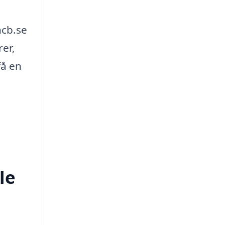
hcb.se
rer,
få en
le