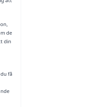
ig att
ion,
 om de
t din
 du få
ande