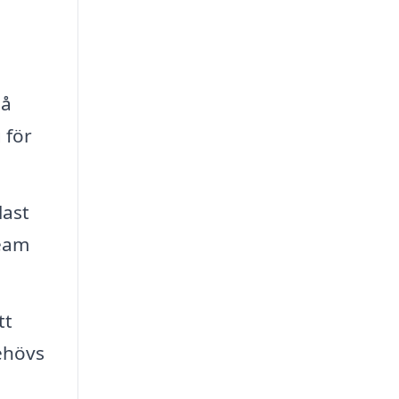
nå
 för
last
team
tt
ehövs