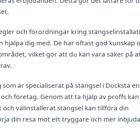
deras erbjudanden. Detta gör det lättare för d
set.
regler och förordningar kring stängselinstallat
kan hjälpa dig med. De har oftast god kunskap
mrådet, vilket gör att du kan vara säker på at
krav.
som är specialiserat på stängsel i Docksta en
 och företag. Genom att ta hjälp av proffs kan
och välinstallerat stängsel kan tillföra din
örja din resa mot ett tryggare och mer inbjud