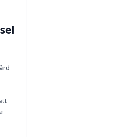
sel
gård
att
e