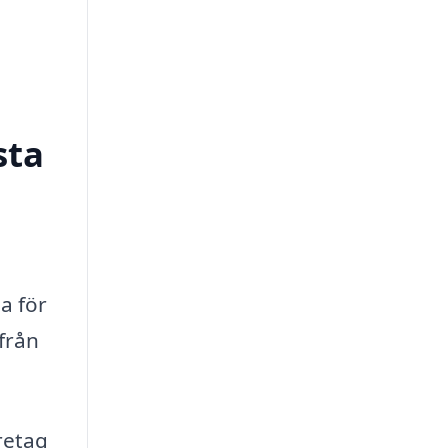
sta
a för
 från
retag