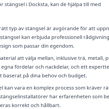
r stängsel i Docksta, kan de hjälpa till med
 rätt typ av stängsel är avgörande för att upp
stängsel kan erbjuda professionell rådgivning
 design som passar din egendom.
erial att välja mellan, inklusive trä, metall, p
a egna fördelar och nackdelar, och ett expert
let baserat på dina behov och budget.
sel kan vara en komplex process som kräver rä
 stängselinstallatörer har erfarenheten som b
lleras korrekt och hållbart.