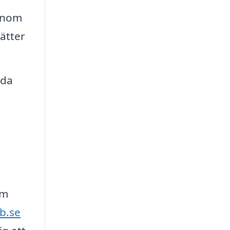
 inom
sätter
rda
om
cb.se