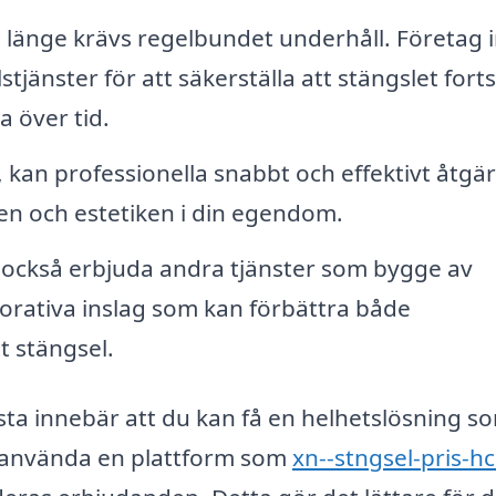
la länge krävs regelbundet underhåll. Företag
jänster för att säkerställa att stängslet fort
a över tid.
 kan professionella snabbt och effektivt åtgä
ten och estetiken i din egendom.
också erbjuda andra tjänster som bygge av
orativa inslag som kan förbättra både
t stängsel.
cksta innebär att du kan få en helhetslösning s
t använda en plattform som
xn--stngsel-pris-h