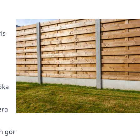
is-
öka
era
ch gör