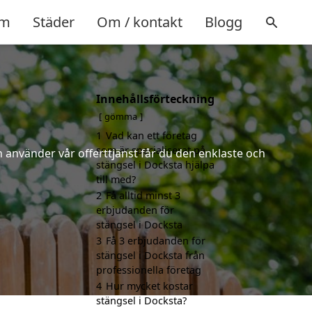
m
Städer
Om / kontakt
Blogg
Innehållsförteckning
gömma
1
Vad kan ett företag
som är specialiserat på
 använder vår offerttjänst får du den enklaste och
stängsel i Docksta hjälpa
till med?
2
Få alltid minst 3
erbjudanden för
stängsel i Docksta
3
Få 3 erbjudanden för
stängsel i Docksta från
professionella företag
4
Hur mycket kostar
stängsel i Docksta?