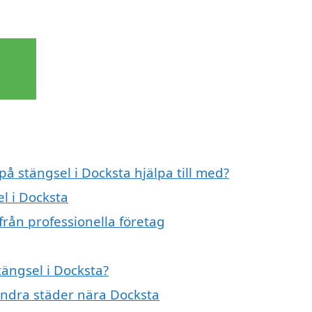
på stängsel i Docksta hjälpa till med?
el i Docksta
från professionella företag
tängsel i Docksta?
 andra städer nära Docksta