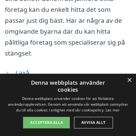
företag kan du enkelt hitta det som
passar just dig bäst. Här är några av de
omgivande byarna där du kan hitta
pålitliga företag som specialiserar sig på
stängsel:
Laxå
×
Denna webbplats använder
Gysslöv
cookies
Denna webbplats använder cookies för att förbättra
Hova
användarupplevelsen. Genom att använda vår webbplats samtycker
du till alla cookies i enlighet med vår cookiepolicy.
Läs mer
Svennevad
ACCEPTERA ALLA
AVVISA ALLT
Tångeråsa