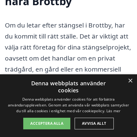
nära Brottby
Om du letar efter stängsel i Brottby, har
du kommit till rätt ställe. Det är viktigt att
välja rätt företag för dina stängselprojekt,
oavsett om det handlar om en privat
trädgård, en gård eller en kommersiell
×
fastighet. Många företag i närområdet
Denna webbplats använder
cookies
kan hjälpa dig med professionell
Denna webbplats använder cookies för att förbättra
rådgivning och erbjudanden för att passa
användarupplevelsen. Genom att använda vår webbplats samtycker
du till alla cookies i enlighet med vår cookiepolicy.
Läs mer
just dina behov.
ACCEPTERA ALLA
AVVISA ALLT
För att få det bästa erbjudandet och den