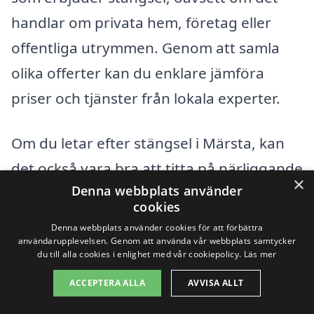
handlar om privata hem, företag eller
offentliga utrymmen. Genom att samla
olika offerter kan du enklare jämföra
priser och tjänster från lokala experter.
Om du letar efter stängsel i Märsta, kan
det också vara bra att titta på närliggande
×
Denna webbplats använder
områden. Det finns flera städer i
cookies
närheten som erbjuder expertis inom
Denna webbplats använder cookies för att förbättra
stängselinstallation. Här är några
användarupplevelsen. Genom att använda vår webbplats samtycker
du till alla cookies i enlighet med vår cookiepolicy.
Läs mer
exempel på dessa städer:
ACCEPTERA ALLA
AVVISA ALLT
Sigtuna