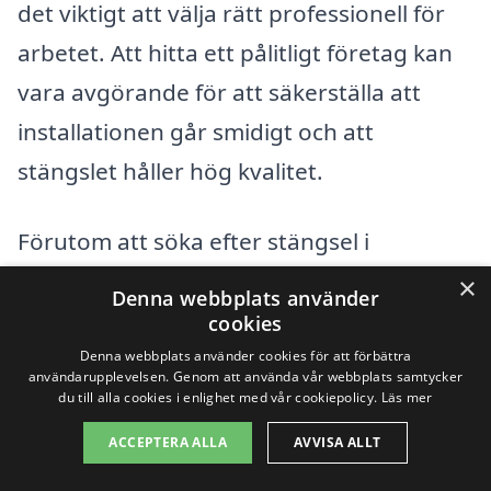
det viktigt att välja rätt professionell för
arbetet. Att hitta ett pålitligt företag kan
vara avgörande för att säkerställa att
installationen går smidigt och att
stängslet håller hög kvalitet.
Förutom att söka efter stängsel i
Åmunnen kan du även överväga företag i
×
Denna webbplats använder
närliggande städer. Här är några exempel
cookies
på städer i området där du kan hitta
Denna webbplats använder cookies för att förbättra
användarupplevelsen. Genom att använda vår webbplats samtycker
professionella som arbetar med stängsel:
du till alla cookies i enlighet med vår cookiepolicy.
Läs mer
ACCEPTERA ALLA
AVVISA ALLT
Kalmar