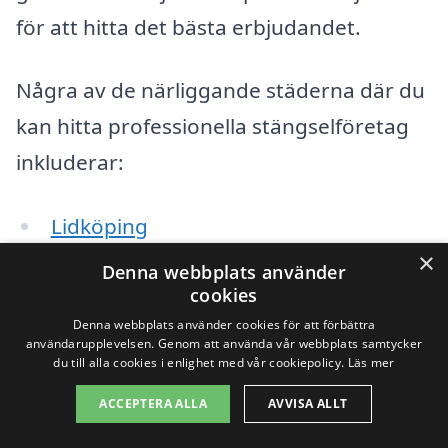
för att hitta det bästa erbjudandet.
Några av de närliggande städerna där du
kan hitta professionella stängselföretag
inkluderar:
Lidköping
×
Denna webbplats använder
Källby
cookies
Vänerborg
Denna webbplats använder cookies för att förbättra
användarupplevelsen. Genom att använda vår webbplats samtycker
du till alla cookies i enlighet med vår cookiepolicy.
Läs mer
Skara
ACCEPTERA ALLA
AVVISA ALLT
Häggum