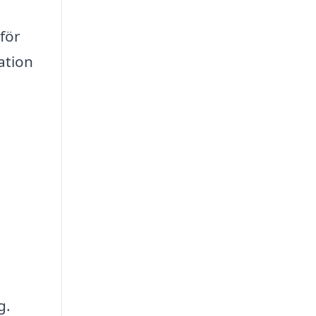
 för
ation
g.