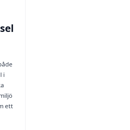
sel
 både
 i
ka
miljö
m ett