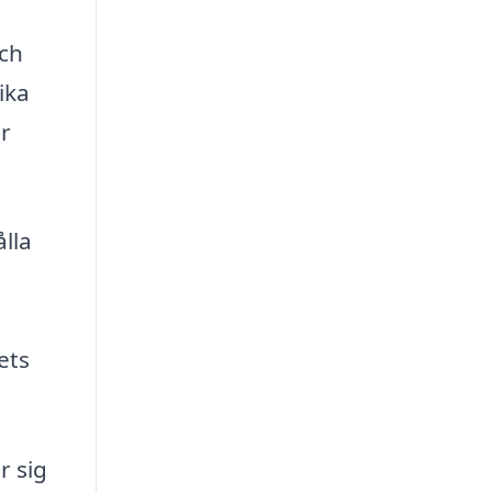
och
ika
är
ålla
ets
r sig