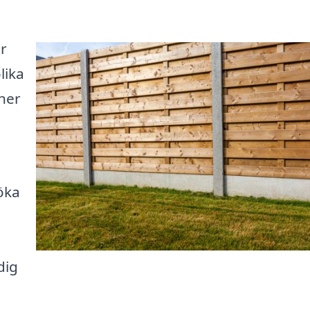
ar
lika
ner
öka
t
dig