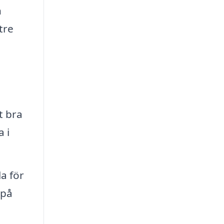
n
tre
t bra
 i
a för
 på