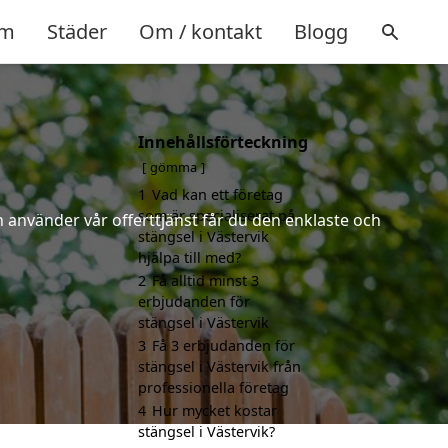
m
Städer
Om / kontakt
Blogg
Innehållsförteckning
gömma
1
Vad kan ett företag
som är specialiserat på
 använder vår offerttjänst får du den enklaste och
stängsel i Västervik
hjälpa till med?
2
Få alltid minst 3
erbjudanden för
stängsel i Västervik
3
Få 3 erbjudanden för
stängsel i Västervik från
professionella företag
4
Hur mycket kostar
stängsel i Västervik?