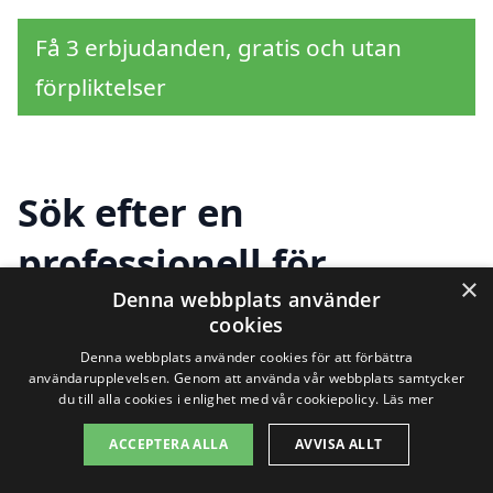
Få 3 erbjudanden, gratis och utan
förpliktelser
Sök efter en
professionell för
×
Denna webbplats använder
stängsel i andra städer
cookies
nära Västerhaninge
Denna webbplats använder cookies för att förbättra
användarupplevelsen. Genom att använda vår webbplats samtycker
du till alla cookies i enlighet med vår cookiepolicy.
Läs mer
Att hitta rätt företag för stängsel i
ACCEPTERA ALLA
AVVISA ALLT
Västerhaninge kan vara en utmaning,