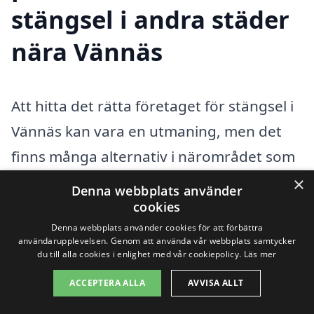
stängsel i andra städer
nära Vännäs
Att hitta det rätta företaget för stängsel i
Vännäs kan vara en utmaning, men det
finns många alternativ i närområdet som
kan hjälpa dig. Oavsett om du behöver
×
Denna webbplats använder
stängsel för insynsskydd, säkerhet eller
cookies
Denna webbplats använder cookies för att förbättra
som en dekorativ lösning, finns det
användarupplevelsen. Genom att använda vår webbplats samtycker
många lokala aktörer som erbjuder
du till alla cookies i enlighet med vår cookiepolicy.
Läs mer
expertis och bra priser.
ACCEPTERA ALLA
AVVISA ALLT