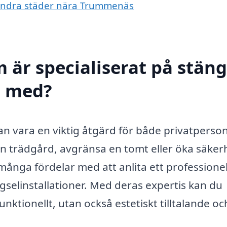
 i andra städer nära Trummenäs
 är specialiserat på stäng
l med?
kan vara en viktig åtgärd för både privatperso
in trädgård, avgränsa en tomt eller öka säke
många fördelar med att anlita ett professionel
gselinstallationer. Med deras expertis kan du
funktionellt, utan också estetiskt tilltalande oc