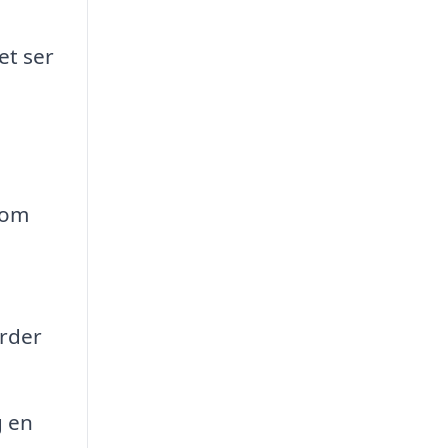
et ser
som
ärder
g en