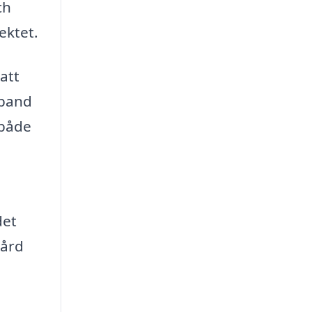
ch
ektet.
att
mband
 både
det
gård