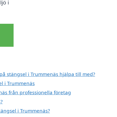
jö i
 på stängsel i Trummenäs hjälpa till med?
sel i Trummenäs
äs från professionella företag
s?
stängsel i Trummenäs?