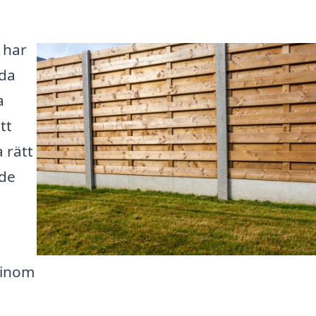
 har
dda
a
tt
a rätt
 de
r inom