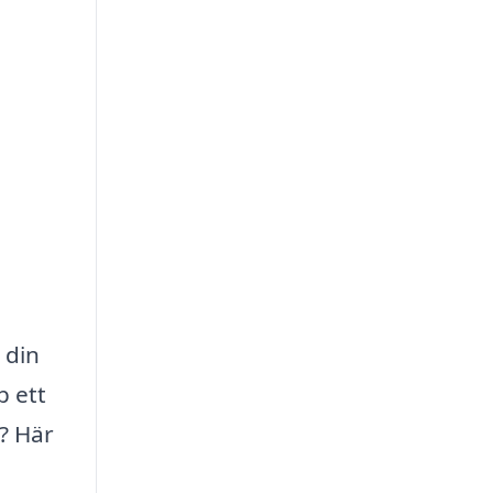
 din
p ett
t? Här