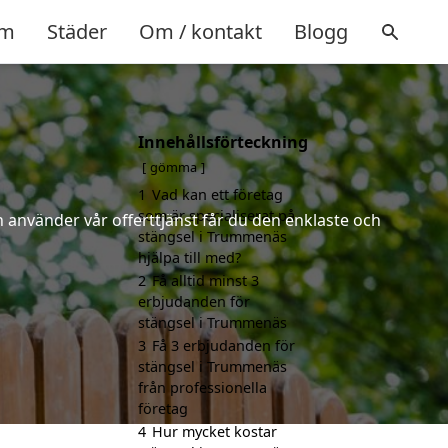
m
Städer
Om / kontakt
Blogg
Innehållsförteckning
gömma
1
Vad kan ett företag
som är specialiserat på
 använder vår offerttjänst får du den enklaste och
stängsel i Trummenäs
hjälpa till med?
2
Få alltid minst 3
erbjudanden för
stängsel i Trummenäs
3
Få 3 erbjudanden för
stängsel i Trummenäs
från professionella
företag
4
Hur mycket kostar