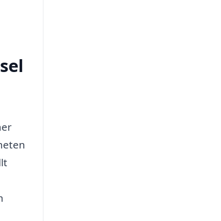
sel
ner
rheten
lt
h