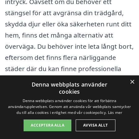
intryck. Oavsett om du behöver ett
stängsel för att avgränsa din trädgård,
skydda djur eller öka säkerheten runt ditt
hem, finns det många alternativ att
överväga. Du behöver inte leta långt bort,
eftersom det finns flera närliggande
städer där du kan finne professionella
stängselföretag.
×
Denna webbplats använder
cookies
Några av de omgivande städerna där du
Denna webbplats använder cookies för att förbättra
användarupplevelsen. Genom att använda vår webbplats samtycker
kan söka hjälp med stängsel inkluderar:
du till alla cookies i enlighet med vår cookiepolicy.
Läs mer
ACCEPTERA ALLA
AVVISA ALLT
Motala