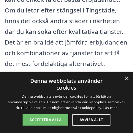
Om du letar efter stängsel i Tingstäde,
finns det också andra städer i närheten
där du kan söka efter kvalitativa tjänster.
Det är en bra idé att jämföra erbjudanden
och kombinationer av tjänster för att få
det mest fördelaktiga alternativet.
×
Denna webbplats använder
Några av de närliggande städerna du kan
cookies
överväga att kontakta för
Denna webbplats använder cookies för att förbättra
användarupplevelsen. Genom att använda vår webbplats samtycker
stängselarbeten inkluderar:
du till alla cookies i enlighet med vår cookiepolicy.
Läs mer
ACCEPTERA ALLA
AVVISA ALLT
Visby