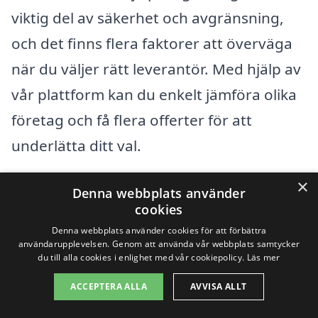
viktig del av säkerhet och avgränsning,
och det finns flera faktorer att överväga
när du väljer rätt leverantör. Med hjälp av
vår plattform kan du enkelt jämföra olika
företag och få flera offerter för att
underlätta ditt val.
×
När du söker efter stängsel i Sundsstrand,
Denna webbplats använder
cookies
överväg att utforska tjänster i dessa
Denna webbplats använder cookies för att förbättra
närliggande städer:
användarupplevelsen. Genom att använda vår webbplats samtycker
du till alla cookies i enlighet med vår cookiepolicy.
Läs mer
Bohus
ACCEPTERA ALLA
AVVISA ALLT