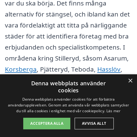
var du ska börja. Det finns många
alternativ för stängsel, och ibland kan det
vara fördelaktigt att titta på närliggande
städer för att identifiera företag med bra
erbjudanden och specialistkompetens. I
områdena kring Stilleryd, såsom Asarum,
Korsberga
, Pjätteryd, Teboda,
Hasslöv
,
×
Rödeby
, och
Karlshamn
, finns det flera
Denna webbplats använder
cookies
etablerade företag som erbjuder tjänster
Denna webbplats använder cookies för att förbättra
inom stängselinstallation och reparation.
användarupplevelsen. Genom att använda vår webbplats samtycker
du till alla cookies i enlighet med vår cookiepolicy.
Läs mer
När du letar efter stängsel i Stilleryd, här
ACCEPTERA ALLA
AVVISA ALLT
är några punkter att tänka på: