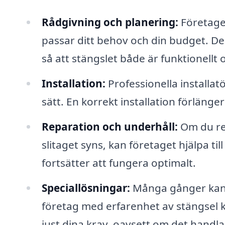
Rådgivning och planering:
Företaget
passar ditt behov och din budget. De
så att stängslet både är funktionellt o
Installation:
Professionella installatö
sätt. En korrekt installation förlänge
Reparation och underhåll:
Om du red
slitaget syns, kan företaget hjälpa ti
fortsätter att fungera optimalt.
Speciallösningar:
Många gånger kan s
företag med erfarenhet av stängsel 
just dina krav, oavsett om det handla