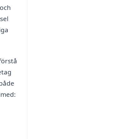
 och
sel
iga
förstå
etag
 både
g med: