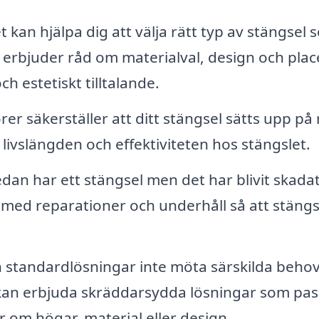
 kan hjälpa dig att välja rätt typ av stängsel 
 erbjuder råd om materialval, design och plac
ch estetiskt tilltalande.
rer säkerställer att ditt stängsel sätts upp på 
r livslängden och effektiviteten hos stängslet.
an har ett stängsel men det har blivit skadat
ll med reparationer och underhåll så att stängs
tandardlösningar inte möta särskilda behov.
kan erbjuda skräddarsydda lösningar som pas
r om högar, material eller design.