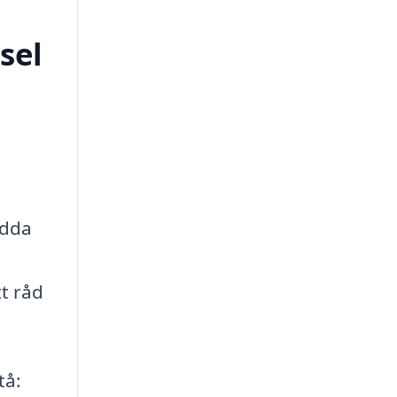
sel
ydda
tt råd
tå: