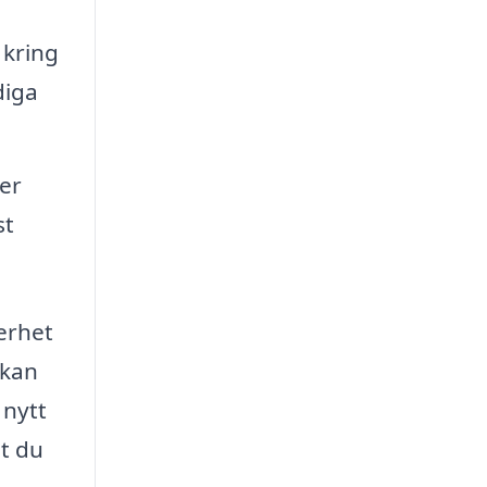
 kring
diga
ler
st
kerhet
 kan
 nytt
at du