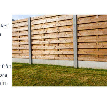
nkelt
n
 från
föra
itt