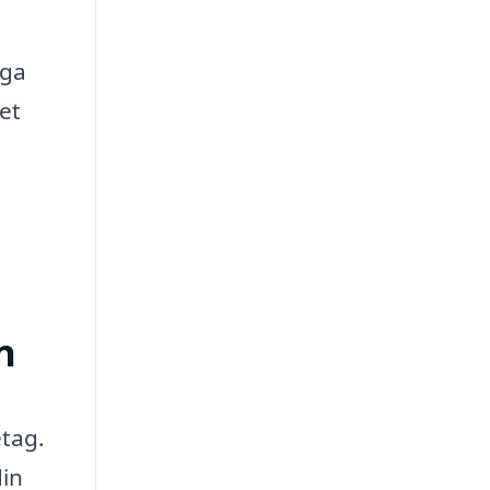
iga
tet
n
etag.
din