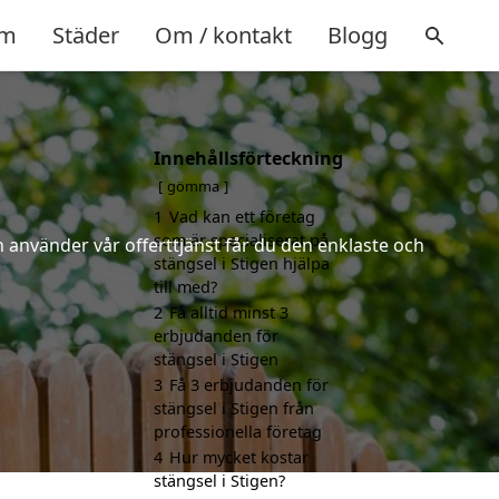
m
Städer
Om / kontakt
Blogg
Innehållsförteckning
gömma
1
Vad kan ett företag
som är specialiserat på
 använder vår offerttjänst får du den enklaste och
stängsel i Stigen hjälpa
till med?
2
Få alltid minst 3
erbjudanden för
stängsel i Stigen
3
Få 3 erbjudanden för
stängsel i Stigen från
professionella företag
4
Hur mycket kostar
stängsel i Stigen?