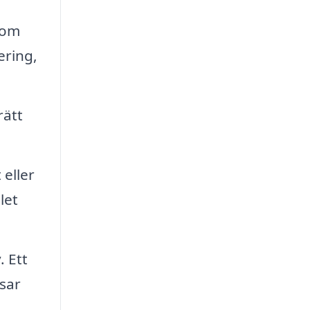
som
ering,
rätt
 eller
let
 Ett
sar