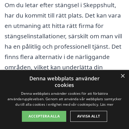
Om du letar efter stängsel i Skeppshult,
har du kommit till rätt plats. Det kan vara
en utmaning att hitta rätt firma för
stängselinstallationer, särskilt om man vill
ha en pålitlig och professionell tjänst. Det
finns flera alternativ i de närliggande
områden, vilket kan underlätta din
×
sökning. Genom vår plattform kan du
Denna webbplats använder
cookies
enkelt begära offerter från olika lokala
Denna webbplats använder cookies för att förbättra
experter som är specialiserade på
användarupplevelsen. Genom att använda vår webbplats samtycker
du till alla cookies i enlighet med vår cookiepolicy.
Läs mer
stängsel.
ACCEPTERA ALLA
AVVISA ALLT
Några av städerna i närheten av