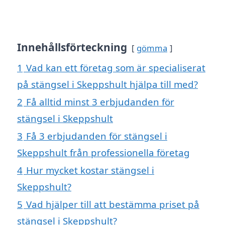
Innehållsförteckning
gömma
1
Vad kan ett företag som är specialiserat
på stängsel i Skeppshult hjälpa till med?
2
Få alltid minst 3 erbjudanden för
stängsel i Skeppshult
3
Få 3 erbjudanden för stängsel i
Skeppshult från professionella företag
4
Hur mycket kostar stängsel i
Skeppshult?
5
Vad hjälper till att bestämma priset på
stängsel i Skeppshult?