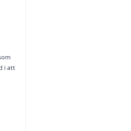
 som
 i att