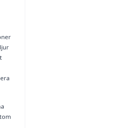
oner
djur
t
lera
na
utom