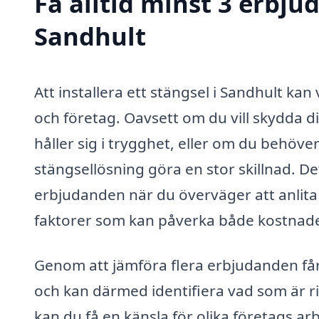
Få alltid minst 3 erbju
Sandhult
Att installera ett stängsel i Sandhult ka
och företag. Oavsett om du vill skydda d
håller sig i trygghet, eller om du behöve
stängsellösning göra en stor skillnad. Det
erbjudanden när du överväger att anlita 
faktorer som kan påverka både kostnaden
Genom att jämföra flera erbjudanden få
och kan därmed identifiera vad som är ri
kan du få en känsla för olika företags ar