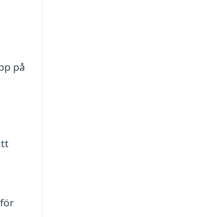
upp på
tt
 för