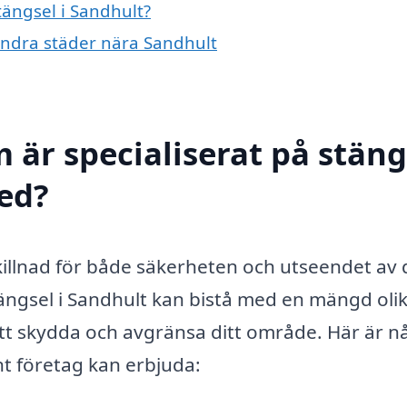
tängsel i Sandhult?
 andra städer nära Sandhult
 är specialiserat på stäng
med?
skillnad för både säkerheten och utseendet av 
tängsel i Sandhult kan bistå med en mängd oli
att skydda och avgränsa ditt område. Här är n
nt företag kan erbjuda: