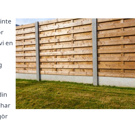
inte
ör
vi en
g
din
 har
gör