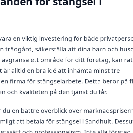
danden för stängsel i
n vara en viktig investering för både privatpers
in trädgård, säkerställa att dina barn och hus
r avgränsa ett område för ditt företag, kan rät
 är alltid en bra idé att inhämta minst tre
en firma för stängselarbete. Detta beror på f
 och kvaliteten på den tjänst du får.
r du en bättre överblick över marknadspriser
mligt att betala för stängsel i Sandhult. Dess
betssätt och professionalism. Inte alla företag