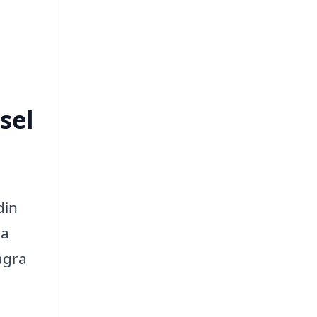
sel
din
ka
ågra