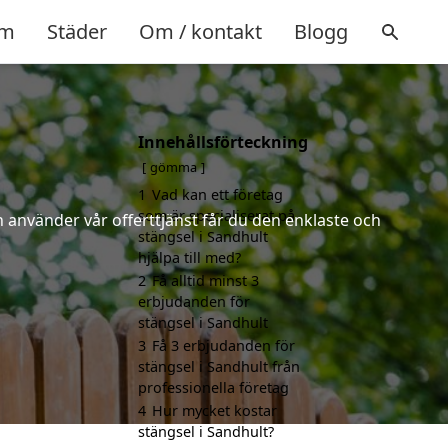
m
Städer
Om / kontakt
Blogg
Innehållsförteckning
gömma
1
Vad kan ett företag
som är specialiserat på
 använder vår offerttjänst får du den enklaste och
stängsel i Sandhult
hjälpa till med?
2
Få alltid minst 3
erbjudanden för
stängsel i Sandhult
3
Få 3 erbjudanden för
stängsel i Sandhult från
professionella företag
4
Hur mycket kostar
stängsel i Sandhult?