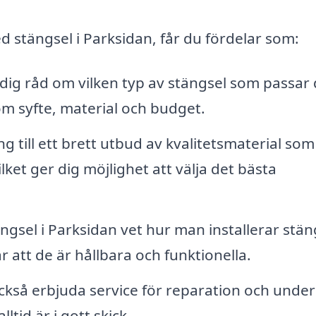
d stängsel i Parksidan, får du fördelar som:
dig råd om vilken typ av stängsel som passar 
om syfte, material och budget.
g till ett brett utbud av kvalitetsmaterial som
lket ger dig möjlighet att välja det bästa
ngsel i Parksidan vet hur man installerar stän
r att de är hållbara och funktionella.
kså erbjuda service för reparation och under
lltid är i gott skick.