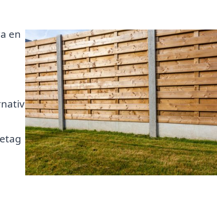
ra en
rnativ
retag