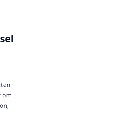
sel
eten
tt om
ion,