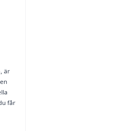
, är
den
lla
du får