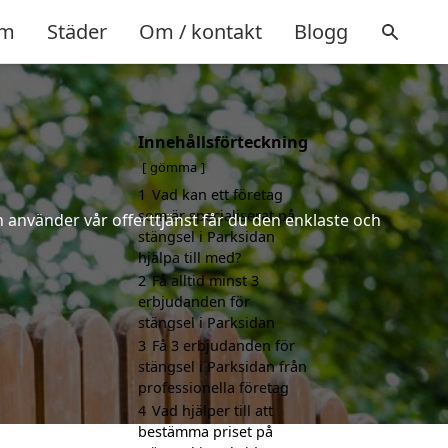
m
Städer
Om / kontakt
Blogg
Innehållsförteckning
gömma
1
Vad kan ett företag
som är specialiserat på
 använder vår offerttjänst får du den enklaste och
stängsel i Parksidan
hjälpa till med?
2
Få alltid minst 3
erbjudanden för
stängsel i Parksidan
3
Få 3 erbjudanden för
stängsel i Parksidan från
professionella företag
4
Vad hjälper till att
bestämma priset på