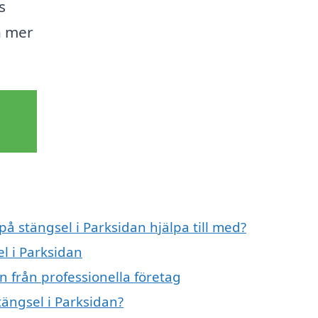
s
h mer
på stängsel i Parksidan hjälpa till med?
el i Parksidan
n från professionella företag
tängsel i Parksidan?