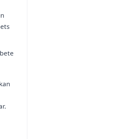
an
hets
rbete
 kan
ar.