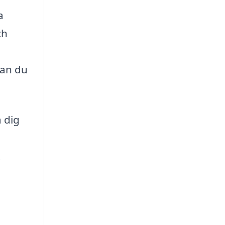
a
ch
kan du
 dig
t