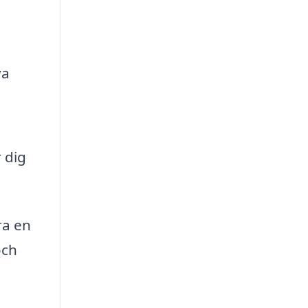
va
 dig
ra en
och