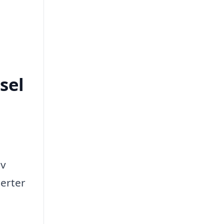
sel
av
perter