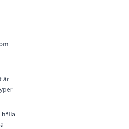
som
t är
typer
 hålla
ra