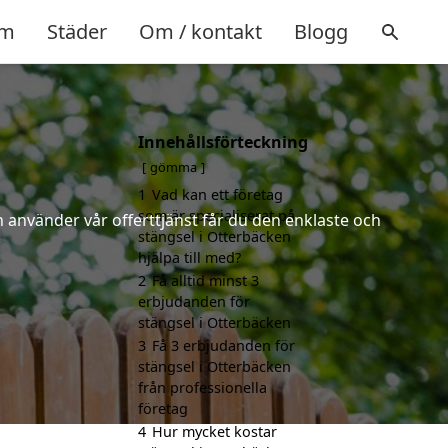
m
Städer
Om / kontakt
Blogg
Innehållsförteckning
gömma
1
Vad kan ett företag
som är specialiserat på
 använder vår offerttjänst får du den enklaste och
stängsel i Otterbäcken
hjälpa till med?
2
Få alltid minst 3
erbjudanden för
stängsel i Otterbäcken
3
Få 3 erbjudanden för
stängsel i Otterbäcken
från professionella
företag
4
Hur mycket kostar