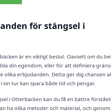
danden för stängsel i
terbäcken är en viktigt beslut. Oavsett om du b
dda din egendom, eller för att definiera gränse
tre olika erbjudanden. Detta ger dig chansen a
t i sin tur kan spara både tid och pengar.
el i Otterbäcken kan du få en bättre förståel
an ha olika metoder och material, och genom 