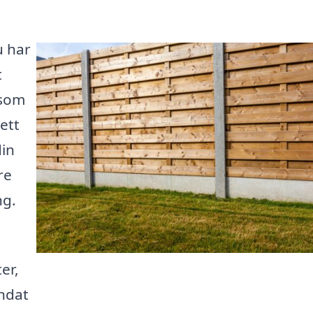
u har
t
 som
ett
din
re
ng.
er,
undat