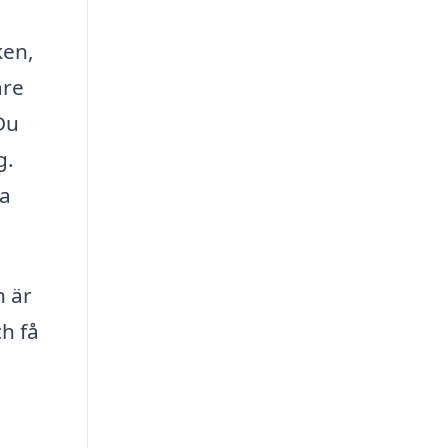
ken,
are
Du
g.
na
n är
ch få