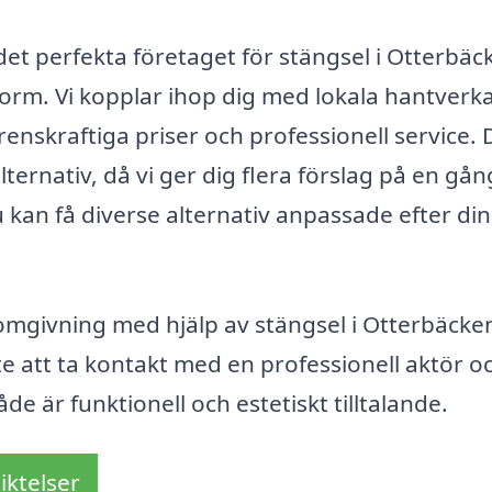
 det perfekta företaget för stängsel i Otterbäc
tform. Vi kopplar ihop dig med lokala hantverk
enskraftiga priser och professionell service. 
lternativ, då vi ger dig flera förslag på en gån
u kan få diverse alternativ anpassade efter di
omgivning med hjälp av stängsel i Otterbäcke
te att ta kontakt med en professionell aktör o
e är funktionell och estetiskt tilltalande.
iktelser