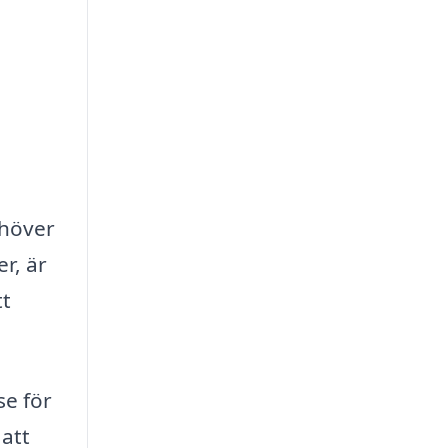
ehöver
r, är
tt
se för
att