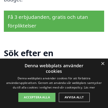
Få 3 erbjudanden, gratis och utan
förpliktelser
Sök efter en
professionell för
×
Denna webbplats använder
cookies
stängsel i andra städer
Denna webbplats använder cookies för att förbättra
nära Östra Husby
användarupplevelsen. Genom att använda vår webbplats samtycker
du till alla cookies i enlighet med vår cookiepolicy.
Läs mer
ACCEPTERA ALLA
AVVISA ALLT
Att hitta ett företag som erbjuder