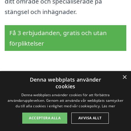
ditt område och specialiserade på
stängsel och inhägnader.
Få 3 erbjudanden, gratis och utan
förpliktelser
Sök efter en
×
Denna webbplats använder
cookies
professionell för
Denna webbplats använder cookies för att förbättra
stängsel i andra städer
användarupplevelsen. Genom att använda vår webbplats samtycker
du till alla cookies i enlighet med vår cookiepolicy.
Läs mer
nära Mellbystrand
ACCEPTERA ALLA
AVVISA ALLT