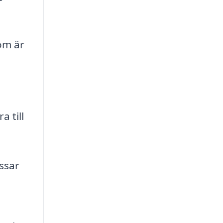
om är
 till
ssar