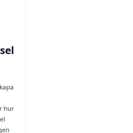
sel
skapa
r hur
el
ngen