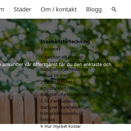
m
Städer
Om / kontakt
Blogg
Innehållsförteckning
gömma
1
Vad kan ett företag
som är specialiserat på
 använder vår offerttjänst får du den enklaste och
stängsel i Kyrkheddinge
hjälpa till med?
2
Få alltid minst 3
erbjudanden för
stängsel i Kyrkheddinge
3
Få 3 erbjudanden för
stängsel i Kyrkheddinge
från professionella
företag
4
Hur mycket kostar