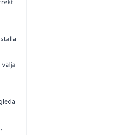
rrekt
ställa
 välja
ägleda
,