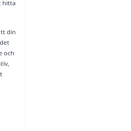
 hitta
tt din
 det
e och
tiv,
t