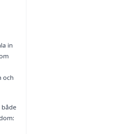
la in
som
n och
a både
ndom: