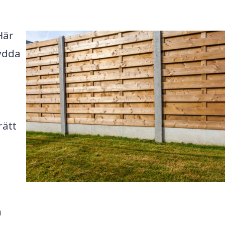
Här
kydda
rätt
n